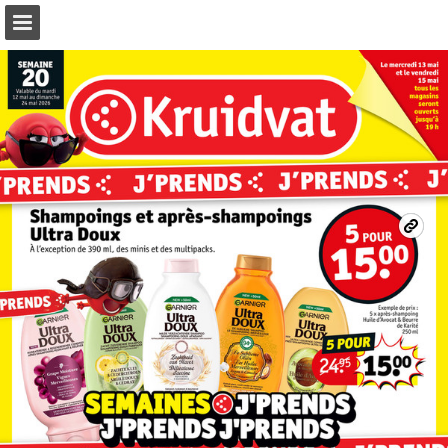
kruidvat.be
Aperçu des pages
Télécharger le PDF
Rechercher
Cookie settings
Publication du rapport